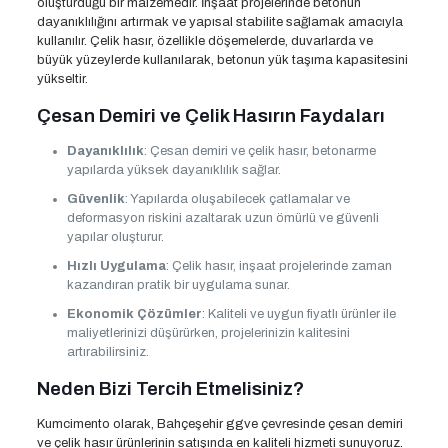
oluşturduğu bir malzemedir. İnşaat projelerinde betonun
dayanıklılığını artırmak ve yapısal stabilite sağlamak amacıyla
kullanılır. Çelik hasır, özellikle döşemelerde, duvarlarda ve
büyük yüzeylerde kullanılarak, betonun yük taşıma kapasitesini
yükseltir.
Çesan Demiri ve Çelik Hasırın Faydaları
Dayanıklılık
: Çesan demiri ve çelik hasır, betonarme
yapılarda yüksek dayanıklılık sağlar.
Güvenlik
: Yapılarda oluşabilecek çatlamalar ve
deformasyon riskini azaltarak uzun ömürlü ve güvenli
yapılar oluşturur.
Hızlı Uygulama
: Çelik hasır, inşaat projelerinde zaman
kazandıran pratik bir uygulama sunar.
Ekonomik Çözümler
: Kaliteli ve uygun fiyatlı ürünler ile
maliyetlerinizi düşürürken, projelerinizin kalitesini
artırabilirsiniz.
Neden Bizi Tercih Etmelisiniz?
Kumcimento olarak, Bahçeşehir ggve çevresinde çesan demiri
ve çelik hasır ürünlerinin satışında en kaliteli hizmeti sunuyoruz.