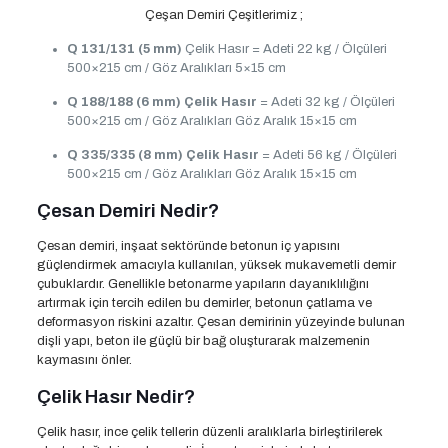
Çeşan Demiri Çeşitlerimiz ;
Q 131/131 (5 mm)
Çelik Hasır = Adeti 22 kg / Ölçüleri
500×215 cm / Göz Aralıkları 5×15 cm
Q 188/188 (6 mm)
Çelik Hasır
= Adeti 32 kg / Ölçüleri
500×215 cm / Göz Aralıkları Göz Aralık 15×15 cm
Q 335/335 (8 mm)
Çelik Hasır
= Adeti 56 kg / Ölçüleri
500×215 cm / Göz Aralıkları Göz Aralık 15×15 cm
Çesan Demiri Nedir?
Çesan demiri, inşaat sektöründe betonun iç yapısını
güçlendirmek amacıyla kullanılan, yüksek mukavemetli demir
çubuklardır. Genellikle betonarme yapıların dayanıklılığını
artırmak için tercih edilen bu demirler, betonun çatlama ve
deformasyon riskini azaltır. Çesan demirinin yüzeyinde bulunan
dişli yapı, beton ile güçlü bir bağ oluşturarak malzemenin
kaymasını önler.
Çelik Hasır Nedir?
Çelik hasır, ince çelik tellerin düzenli aralıklarla birleştirilerek