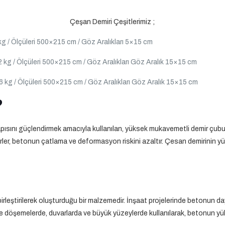
Çeşan Demiri Çeşitlerimiz ;
kg / Ölçüleri 500×215 cm / Göz Aralıkları 5×15 cm
 kg / Ölçüleri 500×215 cm / Göz Aralıkları Göz Aralık 15×15 cm
6 kg / Ölçüleri 500×215 cm / Göz Aralıkları Göz Aralık 15×15 cm
?
ısını güçlendirmek amacıyla kullanılan, yüksek mukavemetli demir çubukl
mirler, betonun çatlama ve deformasyon riskini azaltır. Çesan demirinin yü
la birleştirilerek oluşturduğu bir malzemedir. İnşaat projelerinde betonun day
ikle döşemelerde, duvarlarda ve büyük yüzeylerde kullanılarak, betonun yü