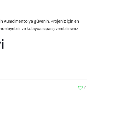
için Kumcimento’ya güvenin. Projeniz için en
eleyebilir ve kolayca sipariş verebilirsiniz.
i
0