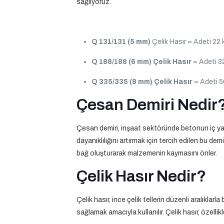
sağlıyoruz.
Q 131/131 (5 mm)
Çelik Hasır = Adeti 22 
Q 188/188 (6 mm)
Çelik Hasır
= Adeti 32
Q 335/335 (8 mm)
Çelik Hasır
= Adeti 5
Çesan Demiri Nedir
Çesan demiri, inşaat sektöründe betonun iç yap
dayanıklılığını artırmak için tercih edilen bu de
bağ oluşturarak malzemenin kaymasını önler.
Çelik Hasır Nedir?
Çelik hasır, ince çelik tellerin düzenli aralıklar
sağlamak amacıyla kullanılır. Çelik hasır, özell