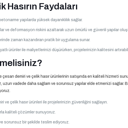
k Hasırın Faydaları
 betonarme yapılarda yüksek dayanıklılık sağlar.
lar ve deformasyon riskini azaltarak uzun ömürlü ve güvenli yapılar oluşt
elerinde zaman kazandıran pratik bir uygulama sunar.
yatlı ürünler ile maliyetlerinizi düşürürken, projelerinizin kalitesini artırabil
melisiniz?
an demiri ve çelik hasır ürünlerinin satışında en kaliteli hizmeti sunuy
z, uzun vadede daha sağlam ve sorunsuz yapılar elde etmenizi sağlar. Biz
yoruz.
i ve çelik hasır ürünleri ile projelerinizin güvenliğini sağlayın.
rla kaliteli çözümler sunuyoruz.
ve sorunsuz bir şekilde teslim ediyoruz.