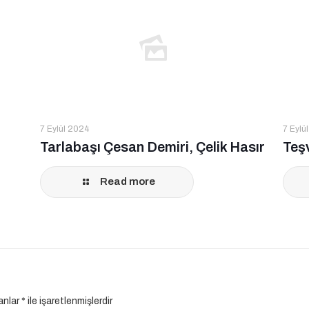
7 Eylül 2024
7 Eylü
Tarlabaşı Çesan Demiri, Çelik Hasır
Teşv
Read more
lanlar
*
ile işaretlenmişlerdir