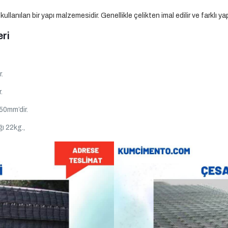
anılan bir yapı malzemesidir. Genellikle çelikten imal edilir ve farklı yapı 
ri
.
.
50mm’dir.
ı 22kg.,