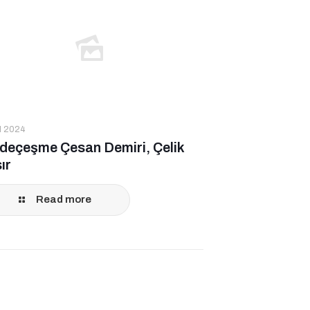
ül 2024
ideçeşme Çesan Demiri, Çelik
ır
Read more