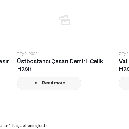
7 Eylül 2024
7 Eyl
asır
Üstbostancı Çesan Demiri, Çelik
Val
Hasır
Has
Read more
lanlar
*
ile işaretlenmişlerdir