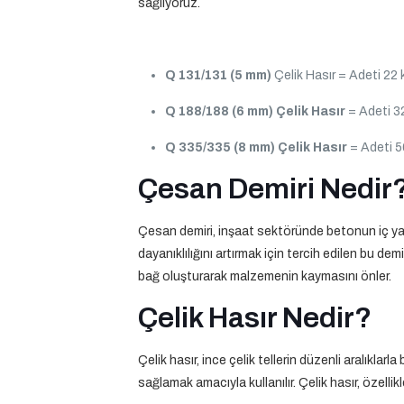
sağlıyoruz.
Q 131/131 (5 mm)
Çelik Hasır = Adeti 22 
Q 188/188 (6 mm)
Çelik Hasır
= Adeti 32
Q 335/335 (8 mm)
Çelik Hasır
= Adeti 5
Çesan Demiri Nedir
Çesan demiri, inşaat sektöründe betonun iç yap
dayanıklılığını artırmak için tercih edilen bu de
bağ oluşturarak malzemenin kaymasını önler.
Çelik Hasır Nedir?
Çelik hasır, ince çelik tellerin düzenli aralıklar
sağlamak amacıyla kullanılır. Çelik hasır, özell