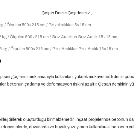
Çeşan Demiri Çeşitlerimiz ;
kg / Ölçüleri 500×215 cm / Göz Aralıkları 5×15 cm
 kg / Ölçüleri 500×215 cm / Göz Aralıkları Göz Aralık 15×15 cm
6 kg / Ölçüleri 500×215 cm / Göz Aralıkları Göz Aralık 15×15 cm
?
ısını güçlendirmek amacıyla kullanılan, yüksek mukavemetli demir çubukl
mirler, betonun çatlama ve deformasyon riskini azaltır. Çesan demirinin yü
la birleştirilerek oluşturduğu bir malzemedir. İnşaat projelerinde betonun day
ikle döşemelerde, duvarlarda ve büyük yüzeylerde kullanılarak, betonun yü