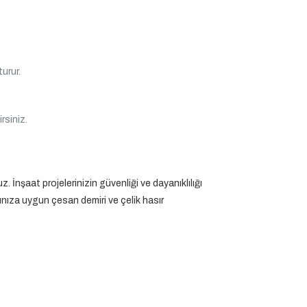
urur.
irsiniz.
 İnşaat projelerinizin güvenliği ve dayanıklılığı
nıza uygun çesan demiri ve çelik hasır