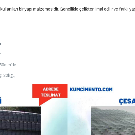
anılan bir yapı malzemesidir. Genellikle çelikten imal edilir ve farklı yapı 
.
.
50mm’dir.
ı 22kg.,