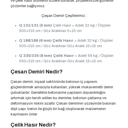
ve çelik hasır ürünlerini sizlere sunarak, projelerinizde güvenilir
çözümler sağlıyoruz.
Çeşan Demiri Çeşitlerimiz ;
Q 131/131 (5 mm)
Çelik Hasır = Adeti 22 kg / Ölçüleri
500×215 cm / Göz Aralıkları 5×15 cm
Q 188/188 (6 mm)
Çelik Hasır
= Adeti 32 kg / Ölçüleri
500×215 cm / Göz Aralıkları Göz Aralık 15×15 cm
Q 335/335 (8 mm)
Çelik Hasır
= Adeti 56 kg / Ölçüleri
500×215 cm / Göz Aralıkları Göz Aralık 15×15 cm
Çesan Demiri Nedir?
Çesan demiri, inşaat sektöründe betonun iç yapısını
güçlendirmek amacıyla kullanılan, yüksek mukavemetli demir
çubuklardır. Genellikle betonarme yapıların dayanıklılığını
artırmak için tercih edilen bu demirler, betonun çatlama ve
deformasyon riskini azaltır. Çesan demirinin yüzeyinde bulunan
dişli yapı, beton ile güçlü bir bağ oluşturarak malzemenin
kaymasını önler.
Çelik Hasır Nedir?