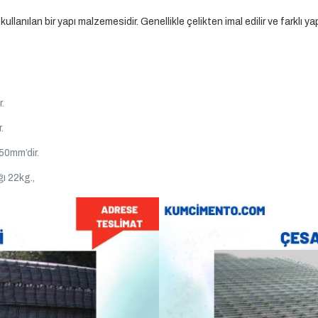
anılan bir yapı malzemesidir. Genellikle çelikten imal edilir ve farklı yapı 
.
.
50mm’dir.
ı 22kg.,