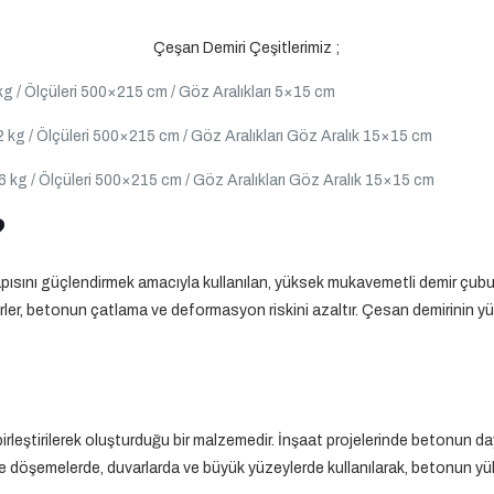
Çeşan Demiri Çeşitlerimiz ;
kg / Ölçüleri 500×215 cm / Göz Aralıkları 5×15 cm
 kg / Ölçüleri 500×215 cm / Göz Aralıkları Göz Aralık 15×15 cm
6 kg / Ölçüleri 500×215 cm / Göz Aralıkları Göz Aralık 15×15 cm
?
ısını güçlendirmek amacıyla kullanılan, yüksek mukavemetli demir çubukl
mirler, betonun çatlama ve deformasyon riskini azaltır. Çesan demirinin yü
la birleştirilerek oluşturduğu bir malzemedir. İnşaat projelerinde betonun day
ikle döşemelerde, duvarlarda ve büyük yüzeylerde kullanılarak, betonun yü