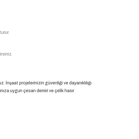
urur.
irsiniz.
 İnşaat projelerinizin güvenliği ve dayanıklılığı
nıza uygun çesan demiri ve çelik hasır