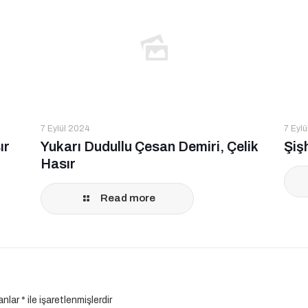
7 Eylül 2024
7 Eyl
ır
Yukarı Dudullu Çesan Demiri, Çelik
Şiş
Hasır
Read more
lanlar
*
ile işaretlenmişlerdir