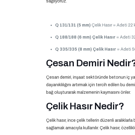
sağlıyoruz.
Q 131/131 (5 mm)
Çelik Hasır = Adeti 22 
Q 188/188 (6 mm)
Çelik Hasır
= Adeti 32
Q 335/335 (8 mm)
Çelik Hasır
= Adeti 5
Çesan Demiri Nedir
Çesan demiri, inşaat sektöründe betonun iç yap
dayanıklılığını artırmak için tercih edilen bu de
bağ oluşturarak malzemenin kaymasını önler.
Çelik Hasır Nedir?
Çelik hasır, ince çelik tellerin düzenli aralıklar
sağlamak amacıyla kullanılır. Çelik hasır, özell