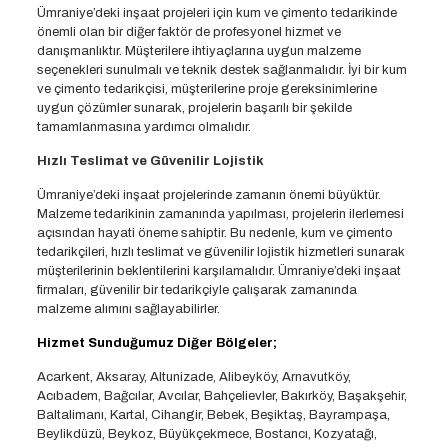
Ümraniye’deki inşaat projeleri için kum ve çimento tedarikinde
önemli olan bir diğer faktör de profesyonel hizmet ve
danışmanlıktır. Müşterilere ihtiyaçlarına uygun malzeme
seçenekleri sunulmalı ve teknik destek sağlanmalıdır. İyi bir kum
ve çimento tedarikçisi, müşterilerine proje gereksinimlerine
uygun çözümler sunarak, projelerin başarılı bir şekilde
tamamlanmasına yardımcı olmalıdır.
Hızlı Teslimat ve Güvenilir Lojistik
Ümraniye’deki inşaat projelerinde zamanın önemi büyüktür.
Malzeme tedarikinin zamanında yapılması, projelerin ilerlemesi
açısından hayati öneme sahiptir. Bu nedenle, kum ve çimento
tedarikçileri, hızlı teslimat ve güvenilir lojistik hizmetleri sunarak
müşterilerinin beklentilerini karşılamalıdır. Ümraniye’deki inşaat
firmaları, güvenilir bir tedarikçiyle çalışarak zamanında
malzeme alımını sağlayabilirler.
Hizmet Sunduğumuz Diğer Bölgeler;
Acarkent, Aksaray, Altunizade, Alibeyköy, Arnavutköy,
Acıbadem, Bağcılar, Avcılar, Bahçelievler, Bakırköy, Başakşehir,
Baltalimanı, Kartal, Cihangir, Bebek, Beşiktaş, Bayrampaşa,
Beylikdüzü, Beykoz, Büyükçekmece, Bostancı, Kozyatağı,