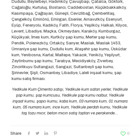
Dudullu, Beylerbeyi, Hadımköy, Çavuşbaşı, Çatalca, Göktürk,
Cağaloğlu, Kurtuluş, Bostancı, Caddebostan, Küçükbakkalköy,
Kasımpaşa, Çağlayan, Güneşli, Cevizlibağ, Çemberlitaş,
Çengelköy, Eminönü, Emirgan, Esenler, Arnavutköy, Esenyurt,
Eyüp, Feneryolu, Kadıköy, Fatih, Florya, Yeşilköy, Halkalı, Kilyos,
Levent, Libadiye, Maçka, Okmeydanı, Karaköy, Kumburgaz,
Küçükyalı, İmes kum, Kurtköy şap kumu, Merter şap kumu,
Pendik, Polenezköy, Ortaköy, Sarıyer, Maslak, Maslak 1453,
Ümraniye şap kumu, Dudullu kum, Ataşehir şap kumu, Üsküdar
kum, Yenibosna, Kartal, Maltepe, Yakacık, Yeniköy, Yeşilyurt,
Zeytinburnu şap kumu, Tarabya, Mecidiyeköy, Ziverbey,
Zincirlikuyu Sultangazi, Sarıgazi, Sultanbeyli şap kumu,
Şirinevler, Şişli, Osmanbey, Libadiye, Laleli inşaat kumu, şap
kumu satış firması.
Yedikule Kum Çimento satışı, Yedikule kum satan yerler, Yedikule
şap kumu, şap kumcusu, Yedikule şap kumu nalbur, Yedikule
inşaat kumu, şapcı kumu, kaba kum, 03 numara kum, 01 numara
kum, 05 numara kum, ince kum, Yedikule perdah kumu, Yedikule
taş tozu mıcır, beton mıcırı satış toptan ve perakende…
Share
0