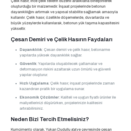
Çelik hasır, ince çelik tellerin düzenli aralıklarla birleştirilerek
oluşturduğu bir malzemedir. İnşaat projelerinde betonun
dayanıklılığını artırmak ve yapısal stabilite sağlamak amacıyla
kullanılır. Çelik hasır, özellikle döşemelerde, duvarlarda ve
büyük yüzeylerde kullanılarak, betonun yük taşıma kapasitesini
yükseltir.
Çesan Demiri ve Çelik Hasırın Faydaları
Dayanıklılık
: Çesan demiri ve çelik hasır, betonarme
yapılarda yüksek dayanıklılık sağlar.
Güvenlik
: Yapılarda oluşabilecek çatlamalar ve
deformasyon riskini azaltarak uzun ömürlü ve güvenli
yapılar oluşturur.
Hızlı Uygulama
: Çelik hasır, inşaat projelerinde zaman
kazandıran pratik bir uygulama sunar.
Ekonomik Çözümler
: Kaliteli ve uygun fiyatlı ürünler ile
maliyetlerinizi düşürürken, projelerinizin kalitesini
artırabilirsiniz.
Neden Bizi Tercih Etmelisiniz?
Kumcimento olarak, Yukarı Dudullu ggve çevresinde çesan