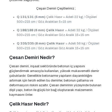
çözümler sağlıyoruz.
Çeşan Demiri Çeşitlerimiz ;
Q 131/131 (5 mm)
Çelik Hasır = Adeti 22 kg / Ölçüleri
500×215 cm / Göz Aralıkları 5×15 cm
Q 188/188 (6 mm)
Çelik Hasır
= Adeti 32 kg / Ölçüleri
500×215 cm / Göz Aralıkları Göz Aralık 15×15 cm
Q 335/335 (8 mm)
Çelik Hasır
= Adeti 56 kg / Ölçüleri
500×215 cm / Göz Aralıkları Göz Aralık 15×15 cm
Çesan Demiri Nedir?
Çesan demiri, inşaat sektöründe betonun iç yapısını
güçlendirmek amacıyla kullanılan, yüksek mukavemetli demir
çubuklardır. Genellikle betonarme yapıların dayanıklılığını
artırmak için tercih edilen bu demirler, betonun çatlama ve
deformasyon riskini azaltır. Çesan demirinin yüzeyinde bulunan
dişli yapı, beton ile güçlü bir bağ oluşturarak malzemenin
kaymasını önler.
Çelik Hasır Nedir?