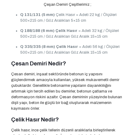
Çeşan Demiri Çeşitlerimiz ;
Q 131/131 (5 mm)
Çelik Hasır = Adeti 22 kg / Ölçüleri
500×215 cm / Göz Aralıkları 5×15 cm
Q 188/188 (6 mm)
Çelik Hasır
= Adeti 32 kg / Ölçüleri
500×215 cm / Göz Aralıkları Göz Aralık 15×15 cm
Q 335/335 (8 mm)
Çelik Hasır
= Adeti 56 kg / Ölçüleri
500×215 cm / Göz Aralıkları Göz Aralık 15×15 cm
Çesan Demiri Nedir?
Çesan demiri, inşaat sektöründe betonun iç yapısını
güçlendirmek amacıyla kullanılan, yüksek mukavemetli demir
çubuklardır. Genellikle betonarme yapıların dayanıklılığını
artırmak için tercih edilen bu demirler, betonun çatlama ve
deformasyon riskini azaltır. Çesan demirinin yüzeyinde bulunan
dişli yapı, beton ile güçlü bir bağ oluşturarak malzemenin
kaymasını önler.
Çelik Hasır Nedir?
Çelik hasır, ince çelik tellerin düzenli aralıklarla birleştirilerek