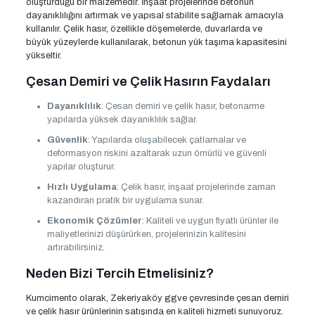
oluşturduğu bir malzemedir. İnşaat projelerinde betonun
dayanıklılığını artırmak ve yapısal stabilite sağlamak amacıyla
kullanılır. Çelik hasır, özellikle döşemelerde, duvarlarda ve
büyük yüzeylerde kullanılarak, betonun yük taşıma kapasitesini
yükseltir.
Çesan Demiri ve Çelik Hasırın Faydaları
Dayanıklılık
: Çesan demiri ve çelik hasır, betonarme
yapılarda yüksek dayanıklılık sağlar.
Güvenlik
: Yapılarda oluşabilecek çatlamalar ve
deformasyon riskini azaltarak uzun ömürlü ve güvenli
yapılar oluşturur.
Hızlı Uygulama
: Çelik hasır, inşaat projelerinde zaman
kazandıran pratik bir uygulama sunar.
Ekonomik Çözümler
: Kaliteli ve uygun fiyatlı ürünler ile
maliyetlerinizi düşürürken, projelerinizin kalitesini
artırabilirsiniz.
Neden Bizi Tercih Etmelisiniz?
Kumcimento olarak, Zekeriyaköy ggve çevresinde çesan demiri
ve çelik hasır ürünlerinin satışında en kaliteli hizmeti sunuyoruz.