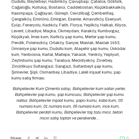
Dudullu, Beylerbeyi, Hadımköy, Çavuşbaşı, Çatalca, Göktürk,
Cağaloğlu, Kurtuluş, Bostancı, Caddebostan, Küçükbakkalköy,
Kasımpaşa, Çağlayan, Güneşli, Cevizlibağ, Çemberlitaş,
Çengelköy, Eminönü, Emirgan, Esenler, Arnavutköy, Esenyurt,
Eyüp, Feneryolu, Kadıköy, Fatih, Florya, Yeşilköy, Halkalı, Kilyos,
Levent, Libadiye, Maçka, Okmeydanı, Karaköy, Kumburgaz,
Küçükyalı, İmes kum, Kurtköy şap kumu, Merter şap kumu,
Pendik, Polenezköy, Ortaköy, Sarıyer, Maslak, Maslak 1453,
Ümraniye şap kumu, Dudullu kum, Ataşehir şap kumu, Üsküdar
kum, Yenibosna, Kartal, Maltepe, Yakacık, Yeniköy, Yeşilyurt,
Zeytinburnu şap kumu, Tarabya, Mecidiyeköy, Ziverbey,
Zincirlikuyu Sultangazi, Sarıgazi, Sultanbeyli şap kumu,
Şirinevler, Şişli, Osmanbey, Libadiye, Laleli inşaat kumu, şap
kumu satış firması.
Bahçelievler Kum Çimento satışı, Bahçelievler kum satan yerler,
Bahçelievler şap kumu, şap kumcusu, Bahçelievler şap kumu
nalbur, Bahçelievler inşaat kumu, şapcı kumu, kaba kum, 03
numara kum, 01 numara kum, 05 numara kum, ince kum,
Bahçelievler perdah kumu, Bahçelievler taş tozu mıcır, beton
mıcırı satış toptan ve perakende…
Share
0