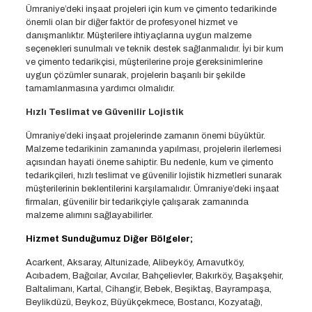
Ümraniye’deki inşaat projeleri için kum ve çimento tedarikinde
önemli olan bir diğer faktör de profesyonel hizmet ve
danışmanlıktır. Müşterilere ihtiyaçlarına uygun malzeme
seçenekleri sunulmalı ve teknik destek sağlanmalıdır. İyi bir kum
ve çimento tedarikçisi, müşterilerine proje gereksinimlerine
uygun çözümler sunarak, projelerin başarılı bir şekilde
tamamlanmasına yardımcı olmalıdır.
Hızlı Teslimat ve Güvenilir Lojistik
Ümraniye’deki inşaat projelerinde zamanın önemi büyüktür.
Malzeme tedarikinin zamanında yapılması, projelerin ilerlemesi
açısından hayati öneme sahiptir. Bu nedenle, kum ve çimento
tedarikçileri, hızlı teslimat ve güvenilir lojistik hizmetleri sunarak
müşterilerinin beklentilerini karşılamalıdır. Ümraniye’deki inşaat
firmaları, güvenilir bir tedarikçiyle çalışarak zamanında
malzeme alımını sağlayabilirler.
Hizmet Sunduğumuz Diğer Bölgeler;
Acarkent, Aksaray, Altunizade, Alibeyköy, Arnavutköy,
Acıbadem, Bağcılar, Avcılar, Bahçelievler, Bakırköy, Başakşehir,
Baltalimanı, Kartal, Cihangir, Bebek, Beşiktaş, Bayrampaşa,
Beylikdüzü, Beykoz, Büyükçekmece, Bostancı, Kozyatağı,