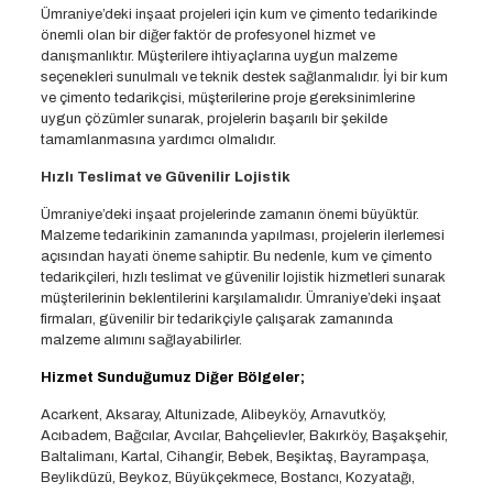
Ümraniye’deki inşaat projeleri için kum ve çimento tedarikinde
önemli olan bir diğer faktör de profesyonel hizmet ve
danışmanlıktır. Müşterilere ihtiyaçlarına uygun malzeme
seçenekleri sunulmalı ve teknik destek sağlanmalıdır. İyi bir kum
ve çimento tedarikçisi, müşterilerine proje gereksinimlerine
uygun çözümler sunarak, projelerin başarılı bir şekilde
tamamlanmasına yardımcı olmalıdır.
Hızlı Teslimat ve Güvenilir Lojistik
Ümraniye’deki inşaat projelerinde zamanın önemi büyüktür.
Malzeme tedarikinin zamanında yapılması, projelerin ilerlemesi
açısından hayati öneme sahiptir. Bu nedenle, kum ve çimento
tedarikçileri, hızlı teslimat ve güvenilir lojistik hizmetleri sunarak
müşterilerinin beklentilerini karşılamalıdır. Ümraniye’deki inşaat
firmaları, güvenilir bir tedarikçiyle çalışarak zamanında
malzeme alımını sağlayabilirler.
Hizmet Sunduğumuz Diğer Bölgeler;
Acarkent, Aksaray, Altunizade, Alibeyköy, Arnavutköy,
Acıbadem, Bağcılar, Avcılar, Bahçelievler, Bakırköy, Başakşehir,
Baltalimanı, Kartal, Cihangir, Bebek, Beşiktaş, Bayrampaşa,
Beylikdüzü, Beykoz, Büyükçekmece, Bostancı, Kozyatağı,