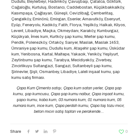
Dudullu, Beylerbeyi, Hadımköy, Çavuşbaşı, Çatalca, Göktürk,
Cağaloğlu, Kurtuluş, Bostancı, Caddebostan, Küçükbakkalköy,
Kasımpaşa, Çağlayan, Güneşli, Cevizlibağ, Çemberlitaş,
Çengelköy, Eminönü, Emirgan, Esenler, Arnavutköy, Esenyurt,
Eyüp, Feneryolu, Kadıköy, Fatih, Florya, Yeşilköy, Halkalı, Kilyos,
Levent, Libadiye, Maçka, Okmeydanı, Karaköy, Kumburgaz,
Küçükyalı, İmes kum, Kurtköy şap kumu, Merter şap kumu,
Pendik, Polenezköy, Ortaköy, Sarıyer, Maslak, Maslak 1453,
Ümraniye şap kumu, Dudullu kum, Ataşehir şap kumu, Üsküdar
kum, Yenibosna, Kartal, Maltepe, Yakacık, Yeniköy, Yeşilyurt,
Zeytinburnu şap kumu, Tarabya, Mecidiyeköy, Ziverbey,
Zincirlikuyu Sultangazi, Sarıgazi, Sultanbeyli şap kumu,
Şirinevler, Şişli, Osmanbey, Libadiye, Laleli inşaat kumu, şap
kumu satış firması.
Çapa Kum Çimento satışı, Çapa kum satan yerler, Çapa şap
kumu, şap kumcusu, Çapa şap kumu nalbur, Çapa inşaat kumu,
şapcı kumu, kaba kum, 03 numara kum, 01 numara kum, 05
numara kum, ince kum, Çapa perdah kumu, Çapa taş tozu mıcır,
beton mıcırı satış toptan ve perakende…
Share
0