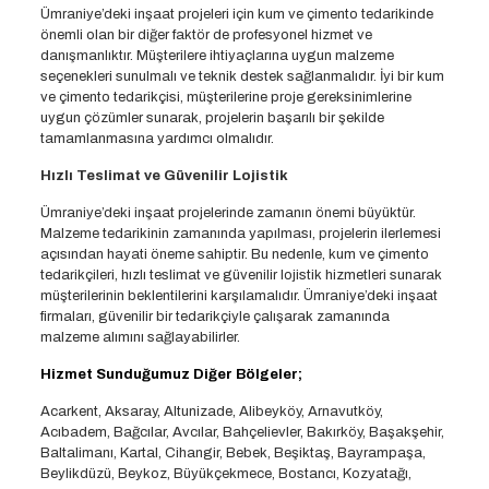
Ümraniye’deki inşaat projeleri için kum ve çimento tedarikinde
önemli olan bir diğer faktör de profesyonel hizmet ve
danışmanlıktır. Müşterilere ihtiyaçlarına uygun malzeme
seçenekleri sunulmalı ve teknik destek sağlanmalıdır. İyi bir kum
ve çimento tedarikçisi, müşterilerine proje gereksinimlerine
uygun çözümler sunarak, projelerin başarılı bir şekilde
tamamlanmasına yardımcı olmalıdır.
Hızlı Teslimat ve Güvenilir Lojistik
Ümraniye’deki inşaat projelerinde zamanın önemi büyüktür.
Malzeme tedarikinin zamanında yapılması, projelerin ilerlemesi
açısından hayati öneme sahiptir. Bu nedenle, kum ve çimento
tedarikçileri, hızlı teslimat ve güvenilir lojistik hizmetleri sunarak
müşterilerinin beklentilerini karşılamalıdır. Ümraniye’deki inşaat
firmaları, güvenilir bir tedarikçiyle çalışarak zamanında
malzeme alımını sağlayabilirler.
Hizmet Sunduğumuz Diğer Bölgeler;
Acarkent, Aksaray, Altunizade, Alibeyköy, Arnavutköy,
Acıbadem, Bağcılar, Avcılar, Bahçelievler, Bakırköy, Başakşehir,
Baltalimanı, Kartal, Cihangir, Bebek, Beşiktaş, Bayrampaşa,
Beylikdüzü, Beykoz, Büyükçekmece, Bostancı, Kozyatağı,