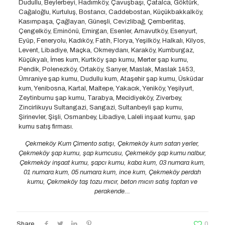
Dudullu, Beylerbeyi, Hadımköy, Çavuşbaşı, Çatalca, Göktürk,
Cağaloğlu, Kurtuluş, Bostancı, Caddebostan, Küçükbakkalköy,
Kasımpaşa, Çağlayan, Güneşli, Cevizlibağ, Çemberlitaş,
Çengelköy, Eminönü, Emirgan, Esenler, Arnavutköy, Esenyurt,
Eyüp, Feneryolu, Kadıköy, Fatih, Florya, Yeşilköy, Halkalı, Kilyos,
Levent, Libadiye, Maçka, Okmeydanı, Karaköy, Kumburgaz,
Küçükyalı, İmes kum, Kurtköy şap kumu, Merter şap kumu,
Pendik, Polenezköy, Ortaköy, Sarıyer, Maslak, Maslak 1453,
Ümraniye şap kumu, Dudullu kum, Ataşehir şap kumu, Üsküdar
kum, Yenibosna, Kartal, Maltepe, Yakacık, Yeniköy, Yeşilyurt,
Zeytinburnu şap kumu, Tarabya, Mecidiyeköy, Ziverbey,
Zincirlikuyu Sultangazi, Sarıgazi, Sultanbeyli şap kumu,
Şirinevler, Şişli, Osmanbey, Libadiye, Laleli inşaat kumu, şap
kumu satış firması.
Çekmeköy Kum Çimento satışı, Çekmeköy kum satan yerler,
Çekmeköy şap kumu, şap kumcusu, Çekmeköy şap kumu nalbur,
Çekmeköy inşaat kumu, şapcı kumu, kaba kum, 03 numara kum,
01 numara kum, 05 numara kum, ince kum, Çekmeköy perdah
kumu, Çekmeköy taş tozu mıcır, beton mıcırı satış toptan ve
perakende…
Share
0