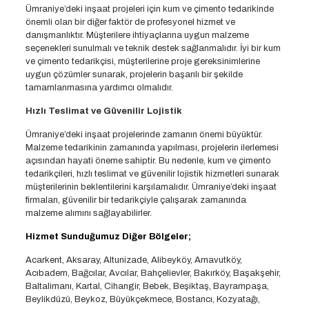
Ümraniye’deki inşaat projeleri için kum ve çimento tedarikinde
önemli olan bir diğer faktör de profesyonel hizmet ve
danışmanlıktır. Müşterilere ihtiyaçlarına uygun malzeme
seçenekleri sunulmalı ve teknik destek sağlanmalıdır. İyi bir kum
ve çimento tedarikçisi, müşterilerine proje gereksinimlerine
uygun çözümler sunarak, projelerin başarılı bir şekilde
tamamlanmasına yardımcı olmalıdır.
Hızlı Teslimat ve Güvenilir Lojistik
Ümraniye’deki inşaat projelerinde zamanın önemi büyüktür.
Malzeme tedarikinin zamanında yapılması, projelerin ilerlemesi
açısından hayati öneme sahiptir. Bu nedenle, kum ve çimento
tedarikçileri, hızlı teslimat ve güvenilir lojistik hizmetleri sunarak
müşterilerinin beklentilerini karşılamalıdır. Ümraniye’deki inşaat
firmaları, güvenilir bir tedarikçiyle çalışarak zamanında
malzeme alımını sağlayabilirler.
Hizmet Sunduğumuz Diğer Bölgeler;
Acarkent, Aksaray, Altunizade, Alibeyköy, Arnavutköy,
Acıbadem, Bağcılar, Avcılar, Bahçelievler, Bakırköy, Başakşehir,
Baltalimanı, Kartal, Cihangir, Bebek, Beşiktaş, Bayrampaşa,
Beylikdüzü, Beykoz, Büyükçekmece, Bostancı, Kozyatağı,