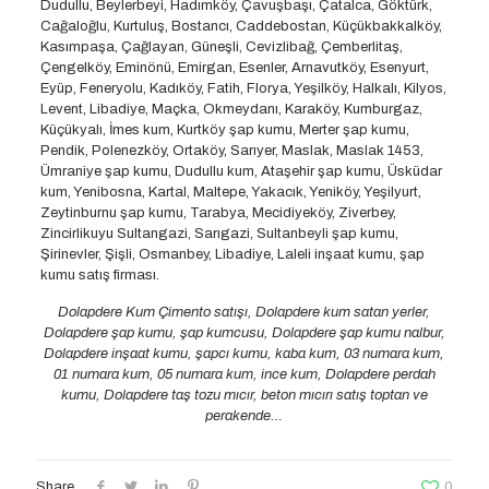
Dudullu, Beylerbeyi, Hadımköy, Çavuşbaşı, Çatalca, Göktürk,
Cağaloğlu, Kurtuluş, Bostancı, Caddebostan, Küçükbakkalköy,
Kasımpaşa, Çağlayan, Güneşli, Cevizlibağ, Çemberlitaş,
Çengelköy, Eminönü, Emirgan, Esenler, Arnavutköy, Esenyurt,
Eyüp, Feneryolu, Kadıköy, Fatih, Florya, Yeşilköy, Halkalı, Kilyos,
Levent, Libadiye, Maçka, Okmeydanı, Karaköy, Kumburgaz,
Küçükyalı, İmes kum, Kurtköy şap kumu, Merter şap kumu,
Pendik, Polenezköy, Ortaköy, Sarıyer, Maslak, Maslak 1453,
Ümraniye şap kumu, Dudullu kum, Ataşehir şap kumu, Üsküdar
kum, Yenibosna, Kartal, Maltepe, Yakacık, Yeniköy, Yeşilyurt,
Zeytinburnu şap kumu, Tarabya, Mecidiyeköy, Ziverbey,
Zincirlikuyu Sultangazi, Sarıgazi, Sultanbeyli şap kumu,
Şirinevler, Şişli, Osmanbey, Libadiye, Laleli inşaat kumu, şap
kumu satış firması.
Dolapdere Kum Çimento satışı, Dolapdere kum satan yerler,
Dolapdere şap kumu, şap kumcusu, Dolapdere şap kumu nalbur,
Dolapdere inşaat kumu, şapcı kumu, kaba kum, 03 numara kum,
01 numara kum, 05 numara kum, ince kum, Dolapdere perdah
kumu, Dolapdere taş tozu mıcır, beton mıcırı satış toptan ve
perakende…
Share
0