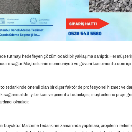
e tutmayı hedefleyen çözüm odaklı bir yaklaşıma sahiptir. Her müşterini
emesini sağlar. Müşterilerinin memnuniyeti ve güveni kumcimento.com için en
to tedarikinde önemli olan bir diğer faktör de profesyonel hizmet ve dan
sağlanmalıdır. İyi bir kum ve çimento tedarikçisi, müşterilerine proje 
rdımcı olmalıdır.
i büyüktür. Malzeme tedarikinin zamanında yapılması, projelerin ilerlem