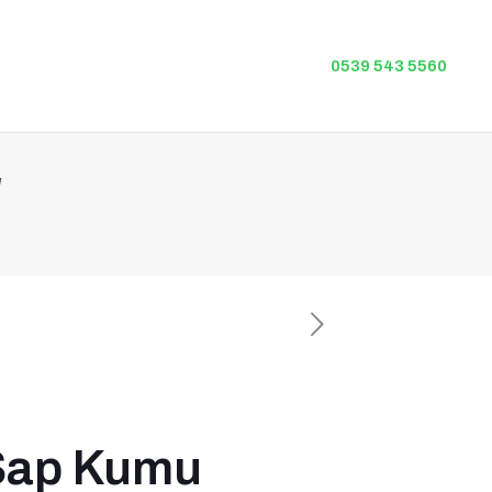
0539 543 5560
u
 Şap Kumu