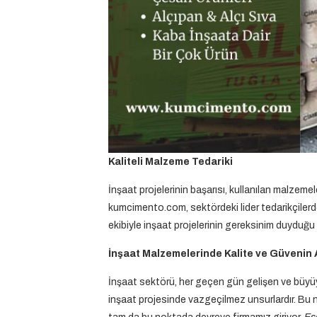
Kaliteli Malzeme Tedariki
İnşaat projelerinin başarısı, kullanılan malzemel
kumcimento.com, sektördeki lider tedarikçilerde
ekibiyle inşaat projelerinin gereksinim duyduğu
İnşaat Malzemelerinde Kalite ve Güvenin 
İnşaat sektörü, her geçen gün gelişen ve büyüy
inşaat projesinde vazgeçilmez unsurlardır. Bu n