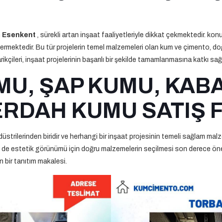
n
Esenkent
, sürekli artan inşaat faaliyetleriyle dikkat çekmektedir. konut
mektedir. Bu tür projelerin temel malzemeleri olan kum ve çimento, doğr
ileri, inşaat projelerinin başarılı bir şekilde tamamlanmasına katkı sağl
MU, ŞAP KUMU, KABA
RDAH KUMU SATIŞ 
trilerinden biridir ve herhangi bir inşaat projesinin temeli sağlam malz
em de estetik görünümü için doğru malzemelerin seçilmesi son derece öne
n bir tanıtım makalesi.