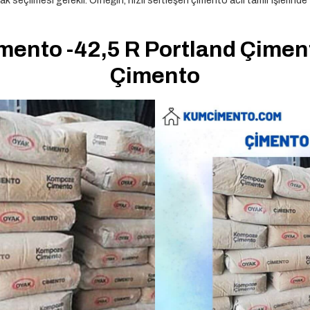
k seçilmesi gerekir. Örneğin, hızlı sertleşen çimento acil tamir işlerinde
mento -42,5 R Portland Çimen
Çimento