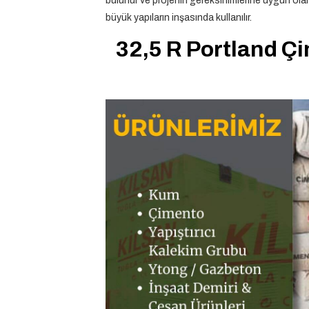
bulunur ve projenin gereksinimlerine uygun olara
büyük yapıların inşasında kullanılır.
32,5 R Portland Çi