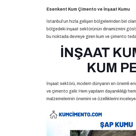
Esenkent Kum Çimento ve İnşaat Kumu
İstanbul’un hızla gelişen bölgelerinden biri ola
bölgedeki inşaat sektörünün dinamizmini göster
bu noktada devreye giren kum ve çimento tedarikç
İNŞAAT KU
KUM PE
İnşaat sektörü, modern dünyanın en önemli endüs
ve çimento gelir. Hem yapıların dayanıklılığı h
malzemelerinin önemini ve özelliklerini inceleye