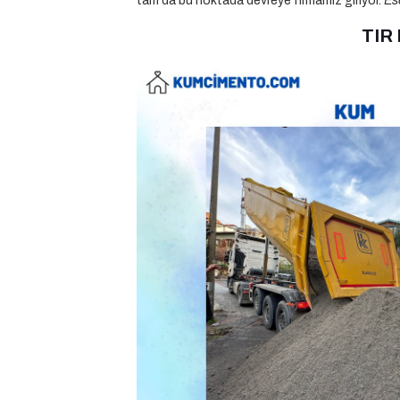
tam da bu noktada devreye firmamız giriyor.
Es
TIR