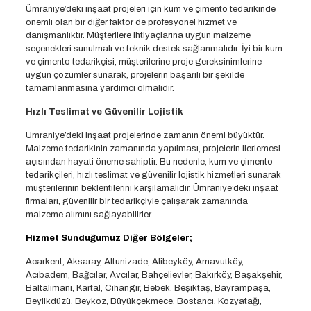
Ümraniye’deki inşaat projeleri için kum ve çimento tedarikinde
önemli olan bir diğer faktör de profesyonel hizmet ve
danışmanlıktır. Müşterilere ihtiyaçlarına uygun malzeme
seçenekleri sunulmalı ve teknik destek sağlanmalıdır. İyi bir kum
ve çimento tedarikçisi, müşterilerine proje gereksinimlerine
uygun çözümler sunarak, projelerin başarılı bir şekilde
tamamlanmasına yardımcı olmalıdır.
Hızlı Teslimat ve Güvenilir Lojistik
Ümraniye’deki inşaat projelerinde zamanın önemi büyüktür.
Malzeme tedarikinin zamanında yapılması, projelerin ilerlemesi
açısından hayati öneme sahiptir. Bu nedenle, kum ve çimento
tedarikçileri, hızlı teslimat ve güvenilir lojistik hizmetleri sunarak
müşterilerinin beklentilerini karşılamalıdır. Ümraniye’deki inşaat
firmaları, güvenilir bir tedarikçiyle çalışarak zamanında
malzeme alımını sağlayabilirler.
Hizmet Sunduğumuz Diğer Bölgeler;
Acarkent, Aksaray, Altunizade, Alibeyköy, Arnavutköy,
Acıbadem, Bağcılar, Avcılar, Bahçelievler, Bakırköy, Başakşehir,
Baltalimanı, Kartal, Cihangir, Bebek, Beşiktaş, Bayrampaşa,
Beylikdüzü, Beykoz, Büyükçekmece, Bostancı, Kozyatağı,