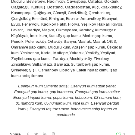
Dudullu, Beylerbeyi, Hadımköy, Çavuşbaşı, Çatalca, Göktürk,
Cağaloğlu, Kurtuluş, Bostancı, Caddebostan, Küçükbakkalköy,
Kasımpaşa, Çağlayan, Güneşli, Cevizlibağ, Çemberlitaş,
Çengelköy, Eminönü, Emirgan, Esenler, Arnavutköy, Esenyurt,
Eyüp, Feneryolu, Kadıköy, Fatih, Florya, Yeşilköy, Halkalı, Kilyos,
Levent, Libadiye, Maçka, Okmeydanı, Karaköy, Kumburgaz,
Küçükyalı, İmes kum, Kurtköy şap kumu, Merter şap kumu,
Pendik, Polenezköy, Ortaköy, Sarıyer, Maslak, Maslak 1453,
Ümraniye şap kumu, Dudullu kum, Ataşehir şap kumu, Üsküdar
kum, Yenibosna, Kartal, Maltepe, Yakacık, Yeniköy, Yeşilyurt,
Zeytinburnu şap kumu, Tarabya, Mecidiyeköy, Ziverbey,
Zincirlikuyu Sultangazi, Sarıgazi, Sultanbeyli şap kumu,
Şirinevler, Şişli, Osmanbey, Libadiye, Laleli inşaat kumu, şap
kumu satış firması.
Esenyurt Kum Çimento satışı, Esenyurt kum satan yerler,
Esenyurt şap kumu, şap kumcusu, Esenyurt şap kumu nalbur,
Esenyurt inşaat kumu, şapcı kumu, kaba kum, 03 numara kum,
01 numara kum, 05 numara kum, ince kum, Esenyurt perdah
kumu, Esenyurt taş tozu mıcır, beton mıcırı satış toptan ve
perakende…
Share
0