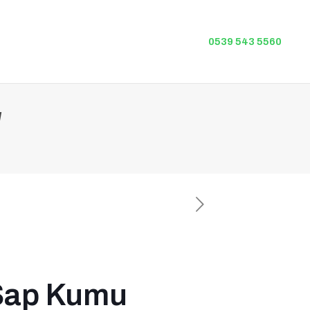
0539 543 5560
u
 Şap Kumu