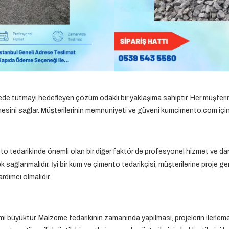
e tutmayı hedefleyen çözüm odaklı bir yaklaşıma sahiptir. Her müşterini
emesini sağlar. Müşterilerinin memnuniyeti ve güveni kumcimento.com için en
to tedarikinde önemli olan bir diğer faktör de profesyonel hizmet ve dan
sağlanmalıdır. İyi bir kum ve çimento tedarikçisi, müşterilerine proje 
rdımcı olmalıdır.
i büyüktür. Malzeme tedarikinin zamanında yapılması, projelerin ilerlem