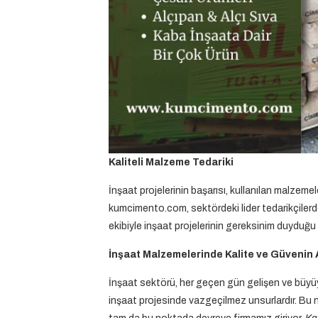
Kaliteli Malzeme Tedariki
İnşaat projelerinin başarısı, kullanılan malzemel
kumcimento.com, sektördeki lider tedarikçilerde
ekibiyle inşaat projelerinin gereksinim duyduğu
İnşaat Malzemelerinde Kalite ve Güvenin 
İnşaat sektörü, her geçen gün gelişen ve büyüy
inşaat projesinde vazgeçilmez unsurlardır. Bu n