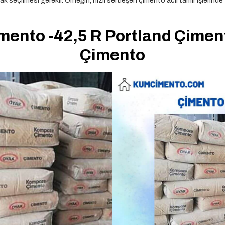
k seçilmesi gerekir. Örneğin, hızlı sertleşen çimento acil tamir işlerinde
mento -42,5 R Portland Çimen
Çimento