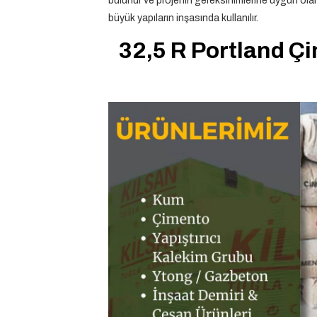
bulunur ve projenin gereksinimlerine uygun olara
büyük yapıların inşasında kullanılır.
32,5 R Portland Çi