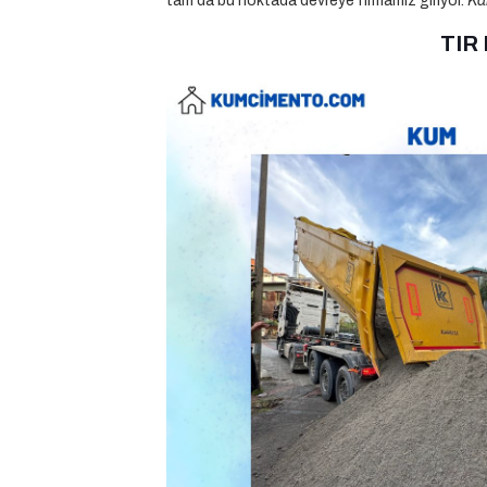
tam da bu noktada devreye firmamız giriyor.
Ka
TIR