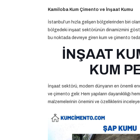
Kamiloba Kum Çimento ve İnşaat Kumu
İstanbul’un hızla gelişen bölgelerinden biri ola
bölgedeki inşaat sektörünün dinamizmini göster
bu noktada devreye giren kum ve çimento tedarikç
İNŞAAT KU
KUM PE
İnşaat sektörü, modern dünyanın en önemli endüs
ve çimento gelir. Hem yapıların dayanıklılığı h
malzemelerinin önemini ve özelliklerini inceleye