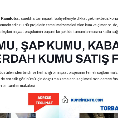
n
Kamiloba
, sürekli artan inşaat faaliyetleriyle dikkat çekmektedir. konut
mektedir. Bu tür projelerin temel malzemeleri olan kum ve çimento, doğr
ileri, inşaat projelerinin başarılı bir şekilde tamamlanmasına katkı sağl
MU, ŞAP KUMU, KABA
RDAH KUMU SATIŞ 
trilerinden biridir ve herhangi bir inşaat projesinin temeli sağlam malz
em de estetik görünümü için doğru malzemelerin seçilmesi son derece öne
n bir tanıtım makalesi.