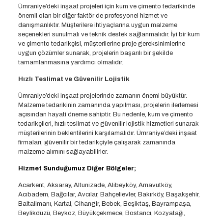
Ümraniye’deki inşaat projeleri için kum ve çimento tedarikinde
önemli olan bir diğer faktör de profesyonel hizmet ve
danışmanlıktır. Müşterilere ihtiyaçlarına uygun malzeme
seçenekleri sunulmalı ve teknik destek sağlanmalıdır. İyi bir kum
ve çimento tedarikçisi, müşterilerine proje gereksinimlerine
uygun çözümler sunarak, projelerin başarılı bir şekilde
tamamlanmasına yardımcı olmalıdır.
Hızlı Teslimat ve Güvenilir Lojistik
Ümraniye’deki inşaat projelerinde zamanın önemi büyüktür.
Malzeme tedarikinin zamanında yapılması, projelerin ilerlemesi
açısından hayati öneme sahiptir. Bu nedenle, kum ve çimento
tedarikçileri, hızlı teslimat ve güvenilir lojistik hizmetleri sunarak
müşterilerinin beklentilerini karşılamalıdır. Ümraniye’deki inşaat
firmaları, güvenilir bir tedarikçiyle çalışarak zamanında
malzeme alımını sağlayabilirler.
Hizmet Sunduğumuz Diğer Bölgeler;
Acarkent, Aksaray, Altunizade, Alibeyköy, Arnavutköy,
Acıbadem, Bağcılar, Avcılar, Bahçelievler, Bakırköy, Başakşehir,
Baltalimanı, Kartal, Cihangir, Bebek, Beşiktaş, Bayrampaşa,
Beylikdüzü, Beykoz, Büyükçekmece, Bostancı, Kozyatağı,