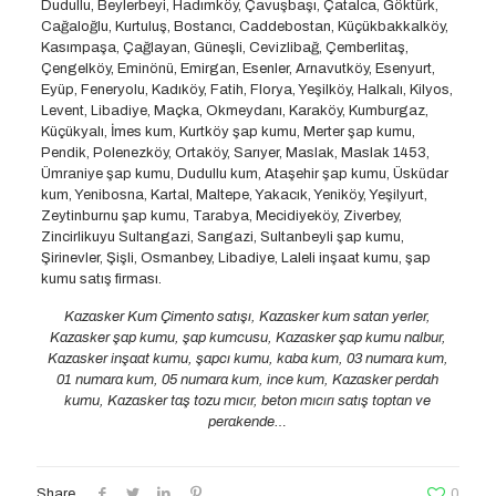
Dudullu, Beylerbeyi, Hadımköy, Çavuşbaşı, Çatalca, Göktürk,
Cağaloğlu, Kurtuluş, Bostancı, Caddebostan, Küçükbakkalköy,
Kasımpaşa, Çağlayan, Güneşli, Cevizlibağ, Çemberlitaş,
Çengelköy, Eminönü, Emirgan, Esenler, Arnavutköy, Esenyurt,
Eyüp, Feneryolu, Kadıköy, Fatih, Florya, Yeşilköy, Halkalı, Kilyos,
Levent, Libadiye, Maçka, Okmeydanı, Karaköy, Kumburgaz,
Küçükyalı, İmes kum, Kurtköy şap kumu, Merter şap kumu,
Pendik, Polenezköy, Ortaköy, Sarıyer, Maslak, Maslak 1453,
Ümraniye şap kumu, Dudullu kum, Ataşehir şap kumu, Üsküdar
kum, Yenibosna, Kartal, Maltepe, Yakacık, Yeniköy, Yeşilyurt,
Zeytinburnu şap kumu, Tarabya, Mecidiyeköy, Ziverbey,
Zincirlikuyu Sultangazi, Sarıgazi, Sultanbeyli şap kumu,
Şirinevler, Şişli, Osmanbey, Libadiye, Laleli inşaat kumu, şap
kumu satış firması.
Kazasker Kum Çimento satışı, Kazasker kum satan yerler,
Kazasker şap kumu, şap kumcusu, Kazasker şap kumu nalbur,
Kazasker inşaat kumu, şapcı kumu, kaba kum, 03 numara kum,
01 numara kum, 05 numara kum, ince kum, Kazasker perdah
kumu, Kazasker taş tozu mıcır, beton mıcırı satış toptan ve
perakende…
Share
0