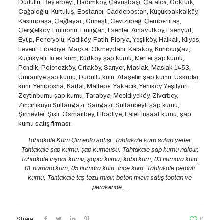
Dudullu, Beylerbeyi, Hadımköy, Çavuşbaşı, Çatalca, Göktürk,
Cağaloğlu, Kurtuluş, Bostancı, Caddebostan, Küçükbakkalköy,
Kasımpaşa, Çağlayan, Güneşli, Cevizlibağ, Çemberlitaş,
Çengelköy, Eminönü, Emirgan, Esenler, Arnavutköy, Esenyurt,
Eyüp, Feneryolu, Kadıköy, Fatih, Florya, Yeşilköy, Halkalı, Kilyos,
Levent, Libadiye, Maçka, Okmeydanı, Karaköy, Kumburgaz,
Küçükyalı, İmes kum, Kurtköy şap kumu, Merter şap kumu,
Pendik, Polenezköy, Ortaköy, Sarıyer, Maslak, Maslak 1453,
Ümraniye şap kumu, Dudullu kum, Ataşehir şap kumu, Üsküdar
kum, Yenibosna, Kartal, Maltepe, Yakacık, Yeniköy, Yeşilyurt,
Zeytinburnu şap kumu, Tarabya, Mecidiyeköy, Ziverbey,
Zincirlikuyu Sultangazi, Sarıgazi, Sultanbeyli şap kumu,
Şirinevler, Şişli, Osmanbey, Libadiye, Laleli inşaat kumu, şap
kumu satış firması.
Tahtakale Kum Çimento satışı, Tahtakale kum satan yerler,
Tahtakale şap kumu, şap kumcusu, Tahtakale şap kumu nalbur,
Tahtakale inşaat kumu, şapcı kumu, kaba kum, 03 numara kum,
01 numara kum, 05 numara kum, ince kum, Tahtakale perdah
kumu, Tahtakale taş tozu mıcır, beton mıcırı satış toptan ve
perakende…
Share
0