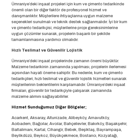
Ümraniye’deki inşaat projeleri için kum ve çimento tedarikinde
önemli olan bir diğer faktör de profesyonel hizmet ve
danışmanlıktır. Müşterilere ihtiyaçlarına uygun malzeme
seçenekleri sunulmalı ve teknik destek sağlanmalıdır. İyi bir kum
ve çimento tedarikçisi, müşterilerine proje gereksinimlerine
uygun çözümler sunarak, projelerin başarılı bir şekilde
tamamlanmasına yardımcı olmalıdır.
Hızlı Teslimat ve Güvenilir Lojistik
Ümraniye’deki inşaat projelerinde zamanın önemi büyüktür.
Malzeme tedarikinin zamanında yapılması, projelerin ilerlemesi
açısından hayati öneme sahiptir. Bu nedenle, kum ve çimento
tedarikçileri, hızlı teslimat ve güvenilir lojistik hizmetleri sunarak
müşterilerinin beklentilerini karşılamalıdır. Ümraniye’deki inşaat
firmaları, güvenilir bir tedarikçiyle çalışarak zamanında
malzeme alımını sağlayabilirler.
Hizmet Sunduğumuz Diğer Bölgeler;
Acarkent, Aksaray, Altunizade, Alibeyköy, Arnavutköy,
Acıbadem, Bağcılar, Avcılar, Bahçelievler, Bakırköy, Başakşehir,
Baltalimanı, Kartal, Cihangir, Bebek, Beşiktaş, Bayrampaşa,
Beylikdüzü, Beykoz, Büyükçekmece, Bostancı, Kozyatağı,