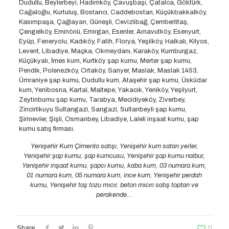
Dudullu, Beylerbeyi, Hadımköy, Çavuşbaşı, Çatalca, Göktürk,
Cağaloğlu, Kurtuluş, Bostancı, Caddebostan, Küçükbakkalköy,
Kasımpaşa, Çağlayan, Güneşli, Cevizlibağ, Çemberlitaş,
Çengelköy, Eminönü, Emirgan, Esenler, Arnavutköy, Esenyurt,
Eyüp, Feneryolu, Kadıköy, Fatih, Florya, Yeşilköy, Halkalı, Kilyos,
Levent, Libadiye, Maçka, Okmeydanı, Karaköy, Kumburgaz,
Küçükyalı, İmes kum, Kurtköy şap kumu, Merter şap kumu,
Pendik, Polenezköy, Ortaköy, Sarıyer, Maslak, Maslak 1453,
Ümraniye şap kumu, Dudullu kum, Ataşehir şap kumu, Üsküdar
kum, Yenibosna, Kartal, Maltepe, Yakacık, Yeniköy, Yeşilyurt,
Zeytinburnu şap kumu, Tarabya, Mecidiyeköy, Ziverbey,
Zincirlikuyu Sultangazi, Sarıgazi, Sultanbeyli şap kumu,
Şirinevler, Şişli, Osmanbey, Libadiye, Laleli inşaat kumu, şap
kumu satış firması.
Yenişehir Kum Çimento satışı, Yenişehir kum satan yerler,
Yenişehir şap kumu, şap kumcusu, Yenişehir şap kumu nalbur,
Yenişehir inşaat kumu, şapcı kumu, kaba kum, 03 numara kum,
01 numara kum, 05 numara kum, ince kum, Yenişehir perdah
kumu, Yenişehir taş tozu mıcır, beton mıcırı satış toptan ve
perakende…
Share
0