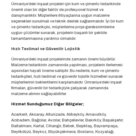
Ümraniye’deki inşaat projeleri için kum ve çimento tedarikinde
önemli olan bir diğer faktör de profesyonel hizmet ve
danışmanlıktır. Müşterilere ihtiyaçlarına uygun malzeme
seçenekleri sunulmalı ve teknik destek sağlanmalıdır. İyi bir kum
ve çimento tedarikçisi, müşterilerine proje gereksinimlerine
uygun çözümler sunarak, projelerin başarılı bir şekilde
tamamlanmasına yardımcı olmalıdır.
Hızlı Teslimat ve Güvenilir Lojistik
Ümraniye’deki inşaat projelerinde zamanın önemi büyüktür.
Malzeme tedarikinin zamanında yapılması, projelerin ilerlemesi
açısından hayati öneme sahiptir. Bu nedenle, kum ve çimento
tedarikçileri, hızlı teslimat ve güvenilir lojistik hizmetleri sunarak
müşterilerinin beklentilerini karşılamalıdır. Ümraniye’deki inşaat
firmaları, güvenilir bir tedarikçiyle çalışarak zamanında
malzeme alımını sağlayabilirler.
Hizmet Sunduğumuz Diğer Bölgeler;
Acarkent, Aksaray, Altunizade, Alibeyköy, Arnavutköy,
Acıbadem, Bağcılar, Avcılar, Bahçelievler, Bakırköy, Başakşehir,
Baltalimanı, Kartal, Cihangir, Bebek, Beşiktaş, Bayrampaşa,
Beylikdüzü, Beykoz, Büyükçekmece, Bostancı, Kozyatağı,