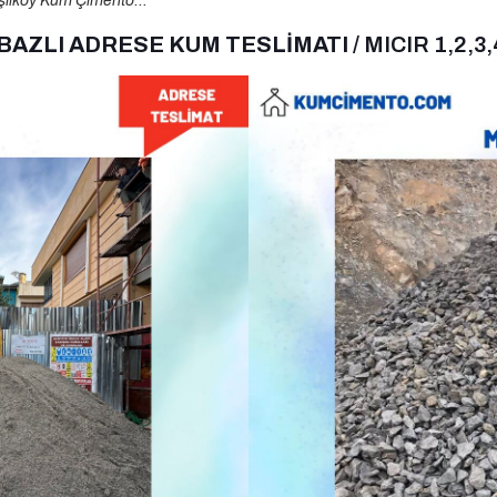
şilköy Kum Çimento…
 BAZLI ADRESE KUM TESLİMATI
/ MICIR 1,2,3,