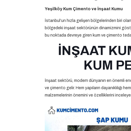
Yeşilköy Kum Çimento ve İnşaat Kumu
İstanbul’un hızla gelişen bölgelerinden biri ola
bölgedeki inşaat sektörünün dinamizmini göster
bu noktada devreye giren kum ve çimento tedarikç
İNŞAAT KU
KUM PE
İnşaat sektörü, modern dünyanın en önemli endüs
ve çimento gelir. Hem yapıların dayanıklılığı h
malzemelerinin önemini ve özelliklerini inceleye