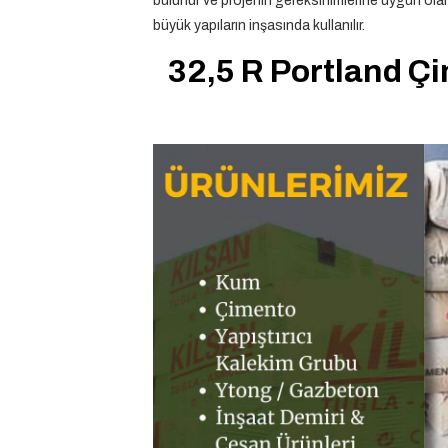
bulunur ve projenin gereksinimlerine uygun olara
büyük yapıların inşasında kullanılır.
32,5 R Portland Çi