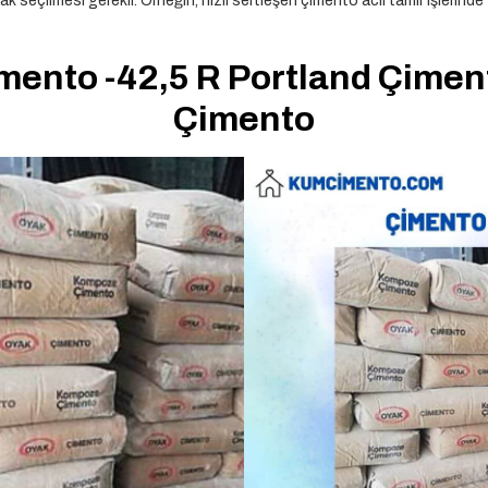
k seçilmesi gerekir. Örneğin, hızlı sertleşen çimento acil tamir işlerinde
mento -42,5 R Portland Çimen
Çimento