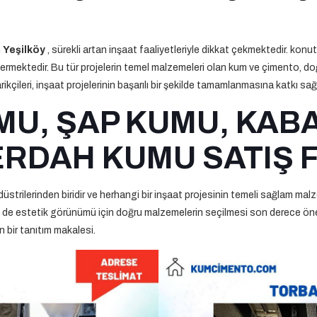
n
Yeşilköy
, sürekli artan inşaat faaliyetleriyle dikkat çekmektedir. konutl
mektedir. Bu tür projelerin temel malzemeleri olan kum ve çimento, doğr
ileri, inşaat projelerinin başarılı bir şekilde tamamlanmasına katkı sağl
MU, ŞAP KUMU, KABA
RDAH KUMU SATIŞ 
trilerinden biridir ve herhangi bir inşaat projesinin temeli sağlam malz
em de estetik görünümü için doğru malzemelerin seçilmesi son derece öne
n bir tanıtım makalesi.