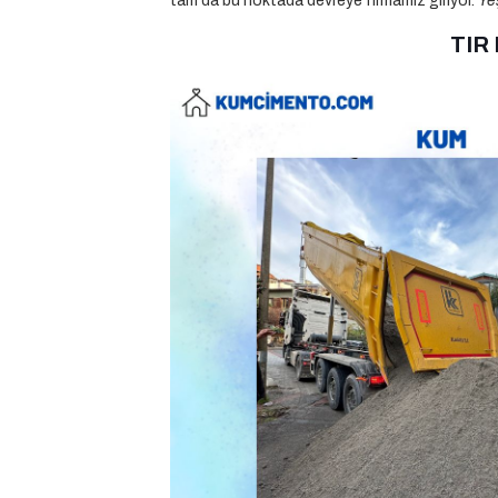
tam da bu noktada devreye firmamız giriyor.
Ye
TIR