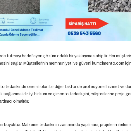
e tutmayı hedefleyen çözüm odaklı bir yaklaşıma sahiptir. Her müşterini
emesini sağlar. Müşterilerinin memnuniyeti ve güveni kumcimento.com için en
to tedarikinde önemli olan bir diğer faktör de profesyonel hizmet ve dan
sağlanmalıdır. İyi bir kum ve çimento tedarikçisi, müşterilerine proje 
rdımcı olmalıdır.
i büyüktür. Malzeme tedarikinin zamanında yapılması, projelerin ilerlem