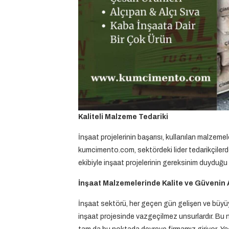
Kaliteli Malzeme Tedariki
İnşaat projelerinin başarısı, kullanılan malzemel
kumcimento.com, sektördeki lider tedarikçilerde
ekibiyle inşaat projelerinin gereksinim duyduğu
İnşaat Malzemelerinde Kalite ve Güvenin 
İnşaat sektörü, her geçen gün gelişen ve büyüy
inşaat projesinde vazgeçilmez unsurlardır. Bu n