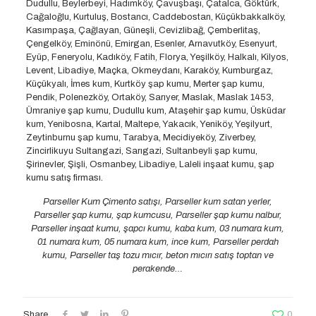
Dudullu, Beylerbeyi, Hadımköy, Çavuşbaşı, Çatalca, Göktürk,
Cağaloğlu, Kurtuluş, Bostancı, Caddebostan, Küçükbakkalköy,
Kasımpaşa, Çağlayan, Güneşli, Cevizlibağ, Çemberlitaş,
Çengelköy, Eminönü, Emirgan, Esenler, Arnavutköy, Esenyurt,
Eyüp, Feneryolu, Kadıköy, Fatih, Florya, Yeşilköy, Halkalı, Kilyos,
Levent, Libadiye, Maçka, Okmeydanı, Karaköy, Kumburgaz,
Küçükyalı, İmes kum, Kurtköy şap kumu, Merter şap kumu,
Pendik, Polenezköy, Ortaköy, Sarıyer, Maslak, Maslak 1453,
Ümraniye şap kumu, Dudullu kum, Ataşehir şap kumu, Üsküdar
kum, Yenibosna, Kartal, Maltepe, Yakacık, Yeniköy, Yeşilyurt,
Zeytinburnu şap kumu, Tarabya, Mecidiyeköy, Ziverbey,
Zincirlikuyu Sultangazi, Sarıgazi, Sultanbeyli şap kumu,
Şirinevler, Şişli, Osmanbey, Libadiye, Laleli inşaat kumu, şap
kumu satış firması.
Parseller Kum Çimento satışı, Parseller kum satan yerler,
Parseller şap kumu, şap kumcusu, Parseller şap kumu nalbur,
Parseller inşaat kumu, şapcı kumu, kaba kum, 03 numara kum,
01 numara kum, 05 numara kum, ince kum, Parseller perdah
kumu, Parseller taş tozu mıcır, beton mıcırı satış toptan ve
perakende…
Share
0