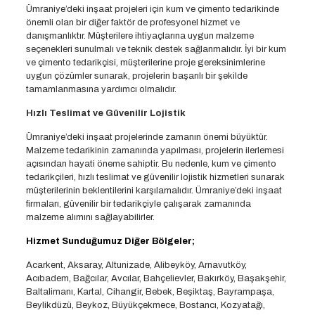
Ümraniye’deki inşaat projeleri için kum ve çimento tedarikinde
önemli olan bir diğer faktör de profesyonel hizmet ve
danışmanlıktır. Müşterilere ihtiyaçlarına uygun malzeme
seçenekleri sunulmalı ve teknik destek sağlanmalıdır. İyi bir kum
ve çimento tedarikçisi, müşterilerine proje gereksinimlerine
uygun çözümler sunarak, projelerin başarılı bir şekilde
tamamlanmasına yardımcı olmalıdır.
Hızlı Teslimat ve Güvenilir Lojistik
Ümraniye’deki inşaat projelerinde zamanın önemi büyüktür.
Malzeme tedarikinin zamanında yapılması, projelerin ilerlemesi
açısından hayati öneme sahiptir. Bu nedenle, kum ve çimento
tedarikçileri, hızlı teslimat ve güvenilir lojistik hizmetleri sunarak
müşterilerinin beklentilerini karşılamalıdır. Ümraniye’deki inşaat
firmaları, güvenilir bir tedarikçiyle çalışarak zamanında
malzeme alımını sağlayabilirler.
Hizmet Sunduğumuz Diğer Bölgeler;
Acarkent, Aksaray, Altunizade, Alibeyköy, Arnavutköy,
Acıbadem, Bağcılar, Avcılar, Bahçelievler, Bakırköy, Başakşehir,
Baltalimanı, Kartal, Cihangir, Bebek, Beşiktaş, Bayrampaşa,
Beylikdüzü, Beykoz, Büyükçekmece, Bostancı, Kozyatağı,