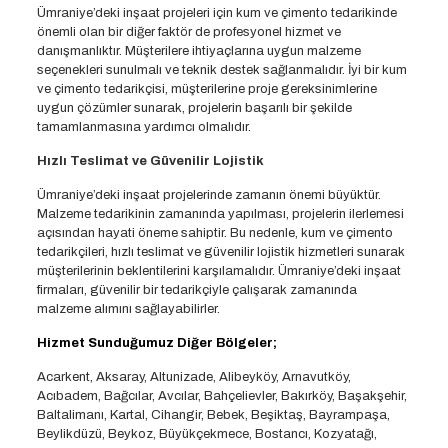
Ümraniye’deki inşaat projeleri için kum ve çimento tedarikinde
önemli olan bir diğer faktör de profesyonel hizmet ve
danışmanlıktır. Müşterilere ihtiyaçlarına uygun malzeme
seçenekleri sunulmalı ve teknik destek sağlanmalıdır. İyi bir kum
ve çimento tedarikçisi, müşterilerine proje gereksinimlerine
uygun çözümler sunarak, projelerin başarılı bir şekilde
tamamlanmasına yardımcı olmalıdır.
Hızlı Teslimat ve Güvenilir Lojistik
Ümraniye’deki inşaat projelerinde zamanın önemi büyüktür.
Malzeme tedarikinin zamanında yapılması, projelerin ilerlemesi
açısından hayati öneme sahiptir. Bu nedenle, kum ve çimento
tedarikçileri, hızlı teslimat ve güvenilir lojistik hizmetleri sunarak
müşterilerinin beklentilerini karşılamalıdır. Ümraniye’deki inşaat
firmaları, güvenilir bir tedarikçiyle çalışarak zamanında
malzeme alımını sağlayabilirler.
Hizmet Sunduğumuz Diğer Bölgeler;
Acarkent, Aksaray, Altunizade, Alibeyköy, Arnavutköy,
Acıbadem, Bağcılar, Avcılar, Bahçelievler, Bakırköy, Başakşehir,
Baltalimanı, Kartal, Cihangir, Bebek, Beşiktaş, Bayrampaşa,
Beylikdüzü, Beykoz, Büyükçekmece, Bostancı, Kozyatağı,