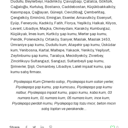
Dudullu, Beylerbeyi, Hadımköy, Çavuşbaşı, Çatalca, Göktürk,
Cağaloğlu, Kurtuluş, Bostancı, Caddebostan, Küçükbakkalköy,
Kasımpaşa, Çağlayan, Güneşli, Cevizlibağ, Çemberlitaş,
Çengelköy, Eminönü, Emirgan, Esenler, Arnavutköy, Esenyurt,
Eyüp, Feneryolu, Kadıköy, Fatih, Florya, Yeşilköy, Halkalı, Kilyos,
Levent, Libadiye, Maçka, Okmeydanı, Karaköy, Kumburgaz,
Küçükyalı, İmes kum, Kurtköy şap kumu, Merter şap kumu,
Pendik, Polenezköy, Ortaköy, Sarıyer, Maslak, Maslak 1453,
Ümraniye şap kumu, Dudullu kum, Ataşehir şap kumu, Üsküdar
kum, Yenibosna, Kartal, Maltepe, Yakacık, Yeniköy, Yeşilyurt,
Zeytinburnu şap kumu, Tarabya, Mecidiyeköy, Ziverbey,
Zincirlikuyu Sultangazi, Sarıgazi, Sultanbeyli şap kumu,
Şirinevler, Şişli, Osmanbey, Libadiye, Laleli inşaat kumu, şap
kumu satış firması.
Piyalepaşa Kum Çimento satışı, Piyalepaşa kum satan yerler,
Piyalepaşa şap kumu, şap kumcusu, Piyalepaşa şap kumu
nalbur, Piyalepaşa inşaat kumu, şapcı kumu, kaba kum, 03
numara kum, 01 numara kum, 05 numara kum, ince kum,
Piyalepaşa perdah kumu, Piyalepaşa taş tozu mıcır, beton mıcırı
satış toptan ve perakende…
Share
0